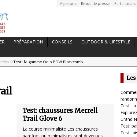
A propos
Revue de presse
Partenariats
ER
PRÉPARATION
CONSEILS
OUTDOOR & LIFESTYLE
uches //
Test : la gamme Odlo POW Blackcomb
e Norvège //
Explorez la Norvège en hiver : au cœur du Grand Nord
Les
t: balance Tanita BC-401
ail
est : pistolet de massage Massgun Heat de Massforce
Comment
Comment choisir ses chaussures de randonnée ?
randonn
Test : 
Test: chaussures Merrell
Explorez
Trail Glove 6
Grand N
Test: b
La course minimaliste Les chaussures
Test : 
barefoot ou minimalistes sont devenues