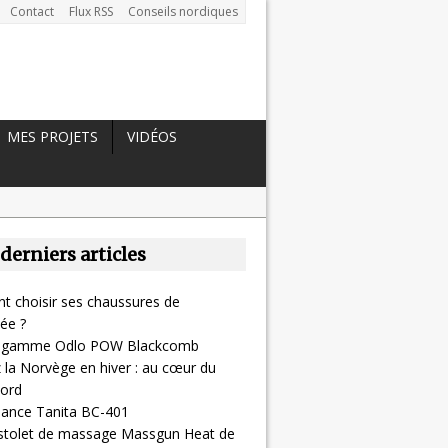
Contact
Flux RSS
Conseils nordiques
MES PROJETS
VIDÉOS
 derniers articles
 choisir ses chaussures de
ée ?
la gamme Odlo POW Blackcomb
 la Norvège en hiver : au cœur du
ord
alance Tanita BC-401
pistolet de massage Massgun Heat de