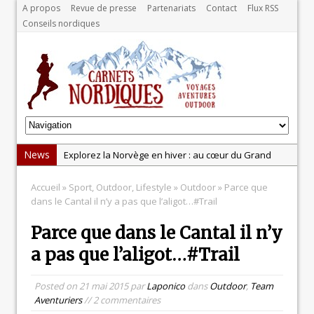
A propos
Revue de presse
Partenariats
Contact
Flux RSS
Conseils nordiques
News
Explorez la Norvège en hiver : au cœur du Grand
Nord
Accueil
»
Sport, Outdoor, Lifestyle
»
Outdoor
» Parce que
Test: balance Tanita BC-401
dans le Cantal il n’y a pas que l’aligot…#Trail
Test : pistolet de massage Massgun Heat de
Parce que dans le Cantal il n’y
Massforce
a pas que l’aligot…#Trail
La récupération, un élément clé pour les sportifs
Test : la gamme Odlo POW Blackcomb
Posted on
21 mai 2015
par
Laponico
dans
Outdoor
,
Team
Aventuriers
// 2 commentaires