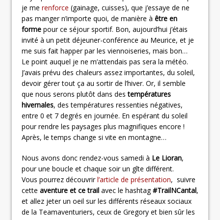
je me
renforce
(gainage, cuisses), que j’essaye de ne
pas manger n’importe quoi, de manière à
être en
forme
pour ce séjour sportif. Bon, aujourd’hui j’étais
invité à un petit déjeuner-conférence au Meurice, et je
me suis fait happer par les viennoiseries, mais bon…
Le point auquel je ne m’attendais pas sera la météo.
J’avais prévu des chaleurs assez importantes, du soleil,
devoir gérer tout ça au sortir de l’hiver. Or, il semble
que nous serons plutôt dans des
températures
hivernales
, des températures ressenties négatives,
entre 0 et 7 degrés en journée. En espérant du soleil
pour rendre les paysages plus magnifiques encore !
Après, le temps change si vite en montagne…
Nous avons donc rendez-vous samedi à
Le Lioran
,
pour une boucle et chaque soir un gîte différent.
Vous pourrez découvrir
l’article de présentation
, suivre
cette
aventure et ce trail
avec le hashtag
#TrailNCantal
,
et allez jeter un oeil sur les différents réseaux sociaux
de la Teamaventuriers, ceux de Gregory et bien sûr les