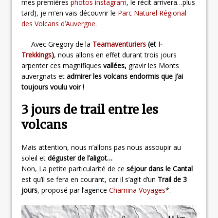
mes premières
photos instagram
, le récit arrivera…plus
tard), je m’en vais découvrir le
Parc Naturel Régional
des Volcans d’Auvergne
.
Avec Gregory de la
Teamaventuriers
(et
I-
Trekkings
)
, nous allons en effet durant trois jours
arpenter ces magnifiques
vallées,
gravir les Monts
auvergnats et
admirer les volcans endormis que j’ai
toujours voulu voir !
3 jours de trail entre les
volcans
Mais attention, nous n’allons pas nous assoupir au
soleil et
déguster de l’aligot…
Non, La petite particularité de ce
séjour dans le Cantal
est qu’il se fera en courant, car il s’agit d’un
Trail de 3
jours
, proposé par l’agence
Chamina Voyages
*.