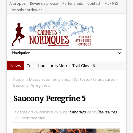
A propos
Revue de presse
Partenariats
Contact
Flux RSS
Conseils nordiques
News
Test: chaussures Merrell Trail Glove 6
Dans le Massif Central en hiver, direction Mont Dore
Accueil
»
Matos,vêtements,shop
»
J'ai testé
»
Chaussures
»
Test: Garmin Epix 2, la meilleure montre pour TOUS
Saucony Peregrine 5
les sportifs
Saucony Peregrine 5
Test chaussures de running Altra Rivera 2
La randonnée, une pratique qui peut s’avérer
Posted on
20 octobre 2015
par
Laponico
dans
Chaussures
risquée
// 1 commentaire