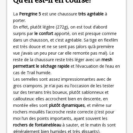
Qu’en est-il en course?
La
Peregrine 5
est une chaussure
très agréable
à
porter.
En effet, plutôt légère (272g), on est tout d’abord
surpris par
le confort
apporté, on est presque comme
dans un chausson, et c’est agréable. Sa tige en flexfilm
est très douce et ne se sent pas (alors qu’à première
vue j’avais un peu peur car elle remonte pas mal). Le
reste de la chaussure reste très léger avec un
mesh
permettant le séchage rapide
et l’évacuation de l’eau en
cas de Trail humide.
Les semelles sont assez impressionnantes avec de
gros crampons. Je n’ai pas eu l’occasion de les tester
sur des terrains très boueux, plutôt sablonneux et
caillouteux: elles accrochent bien en descente, en
montée elles sont
plutôt dynamiques
, et même sur
rochers mouillés l’accroche reste correcte (c’est pour
moi l’un des points importants, ayant souvent les
rochers de fontainebleau
à sauter, et le matin ils sont
généralement bien humides et très glissants).