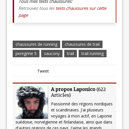
Tous mes tests chaussures:
Retrouvez tous les
tests chaussures sur cette
page
chaussures de running
chaussures de trail
peregrine 5
saucony
trail
trail-running
Tweet
A propos Laponico
(
622
Articles
)
Passionné des régions nordiques
et scandinaves. J'ai plusieurs
voyages à mon actif, en Laponie
suédoise, norvégienne et finlandaise, ainsi que dans
d'autres régions de ces pays. J'aime les grands