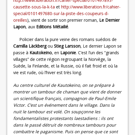
http://www.liberation.fr/cahier-special/0101497893-
causette-sous-la-k-ta
et
http://www.liberation.fr/cahier-
special/0101497680-sur-la-piste-des-coupeurs-d-
oreilles
), vient de sortir son premier roman,
Le Dernier
Lapon
, aux
Editions Métailié
.
Policier dans la pure veine des romans suédois de
Camilla Läckberg
ou
Stieg Larsson
, Le dernier Lapon se
passe à
Kautokeino
, en
Laponie
. C’est l’un des “grands
villages” de cette région regroupant la Norvège, la
Suède, la Finlande, et la Russie, où il fait froid et où la
vie est rude, où l’hiver est très long.
Au centre culturel de Kautokeino, on se prépare à
montrer un tambour de chaman que vient de donner
un scientifique français, compagnon de Paul-Emile
Victor. C’est un événement dans le village. Dans la
nuit le tambour est volé. On soupçonne les
fondamentalistes protestants laestadiens : ils ont
dans le passé détruit de nombreux tambours pour
combattre le paganisme. Puis on pense que ce sont