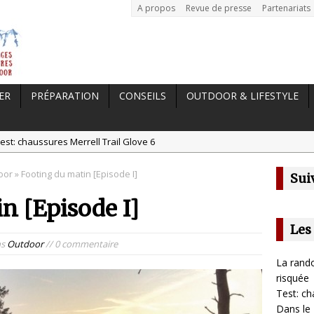
A propos
Revue de presse
Partenariats
ER
PRÉPARATION
CONSEILS
OUTDOOR & LIFESTYLE
est: chaussures Merrell Trail Glove 6
tal //
Dans le Massif Central en hiver, direction Mont Dore
oor
» Footing du matin [Episode I]
Sui
t: Garmin Epix 2, la meilleure montre pour TOUS les sportifs
n [Episode I]
st chaussures de running Altra Rivera 2
a randonnée, une pratique qui peut s’avérer risquée
Les
ns
Outdoor
// 0 commentaire
La rando
risquée
Test: ch
Dans le 