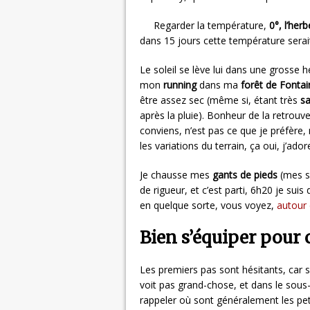
Regarder la température,
0°, l’her
dans 15 jours cette température serait 
Le soleil se lève lui dans une grosse h
mon
running
dans ma
forêt de Fonta
être assez sec (même si, étant très
s
après la pluie). Bonheur de la retrouver
conviens, n’est pas ce que je préfère,
les variations du terrain, ça oui, j’adore
Je chausse mes
gants de pieds
(mes 
de rigueur, et c’est parti, 6h20 je suis
en quelque sorte, vous voyez,
autour
Bien s’équiper pour c
Les premiers pas sont hésitants, car 
voit pas grand-chose, et dans le sous-b
rappeler où sont généralement les peti