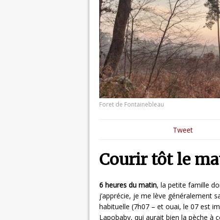
Foret de Fontainebleau
Tweet
Courir tôt le ma
6 heures du matin
, la petite famille d
j’apprécie, je me lève généralement s
habituelle (7h07 – et ouai, le 07 est i
Lapobaby, qui aurait bien la pèche à 