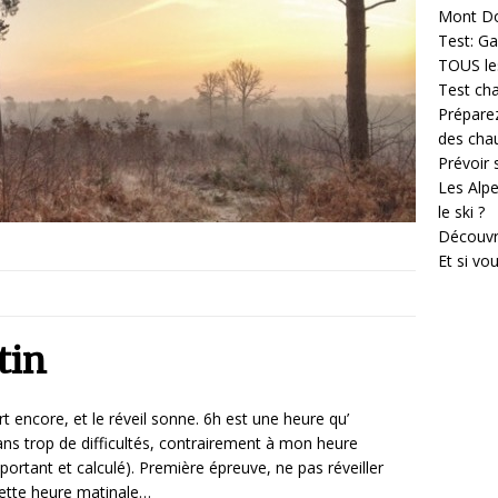
Mont D
Test: Ga
TOUS les
Test cha
Prépare
des cha
Prévoir
Les Alpe
le ski ?
Découvr
Et si vo
tin
ort encore, et le réveil sonne. 6h est une heure qu’
ans trop de difficultés, contrairement à mon heure
mportant et calculé). Première épreuve, ne pas réveiller
cette heure matinale…