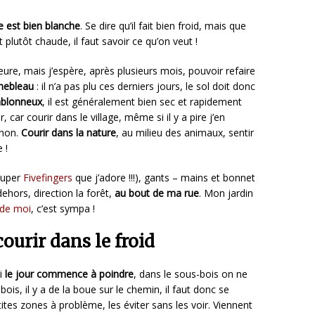
be est bien blanche
. Se dire qu’il fait bien froid, mais que
plutôt chaude, il faut savoir ce qu’on veut !
eure, mais j’espère, après plusieurs mois, pouvoir refaire
inebleau
: il n’a pas plu ces derniers jours, le sol doit donc
ablonneux
, il est généralement bien sec et rapidement
, car courir dans le village, même si il y a pire j’en
 non.
Courir dans la nature
, au milieu des animaux, sentir
 !
super
Fivefingers
que j’adore !!!), gants – mains et bonnet
 dehors, direction la forêt,
au bout de ma rue
. Mon jardin
 de moi
, c’est sympa !
ourir dans le froid
si
le jour commence à poindre
, dans le sous-bois on ne
ois, il y a de la boue sur le chemin, il faut donc se
tes zones à problème, les éviter sans les voir. Viennent