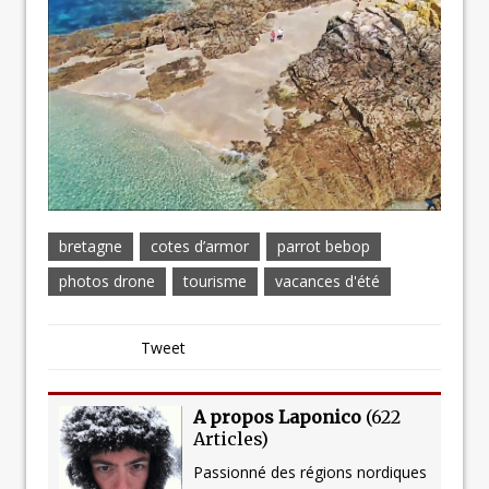
bretagne
cotes d’armor
parrot bebop
photos drone
tourisme
vacances d'été
Tweet
A propos Laponico
(
622
Articles
)
Passionné des régions nordiques