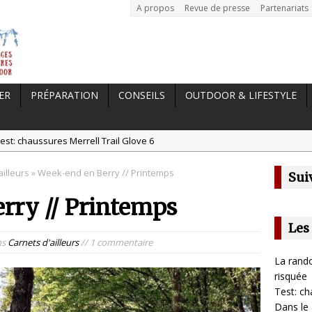
A propos
Revue de presse
Partenariats
ER
PRÉPARATION
CONSEILS
OUTDOOR & LIFESTYLE
est: chaussures Merrell Trail Glove 6
tal //
Dans le Massif Central en hiver, direction Mont Dore
ailleurs
» Week-end en Berry // Printemps
Sui
t: Garmin Epix 2, la meilleure montre pour TOUS les sportifs
rry // Printemps
st chaussures de running Altra Rivera 2
a randonnée, une pratique qui peut s’avérer risquée
Les
ns
Carnets d'ailleurs
// 1 commentaire
La rando
risquée
Test: ch
Dans le 