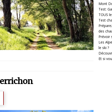
Mont D
Test: Ga
TOUS les
Test cha
Prépare
des cha
Prévoir
Les Alpe
le ski ?
Découvr
Et si vo
errichon