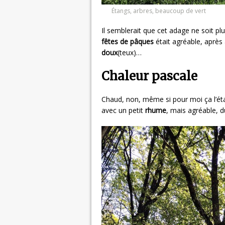
Étangs, arbres, beaucoup de vert
Il semblerait que cet adage ne soit pl
fêtes de pâques
était agréable, après 
doux
(teux)…
Chaleur pascale
Chaud, non, même si pour moi ça l’étai
avec un petit
rhume
, mais agréable, d