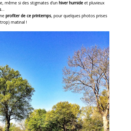
èche, même si des stigmates d’un
hiver humide
et pluvieux
s
…
ène
profiter de ce printemps
, pour quelques photos prises
trop) matinal !