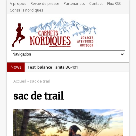
A propos
Revue de presse
Partenariats
Contact
Flux RSS
Conseils nordiques
News
Test: balance Tanita BC-401
Test : pistolet de massage Massgun Heat de
Accueil
» sac de trail
Massforce
sac de trail
La récupération, un élément clé pour les sportifs
La randonnée, une pratique qui peut s’avérer
risquée
Explorez la Norvège en hiver : au cœur du Grand
Nord