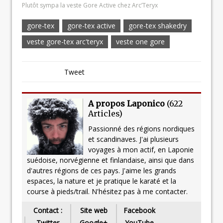
Plutôt sympa la veste Gore Active chez Arc’Teryx
gore-tex
gore-tex active
gore-tex shakedry
veste gore-tex arc'teryx
veste one gore
Tweet
A propos Laponico
(
622
Articles
)
Passionné des régions nordiques
et scandinaves. J'ai plusieurs
voyages à mon actif, en Laponie
suédoise, norvégienne et finlandaise, ainsi que dans
d'autres régions de ces pays. J'aime les grands
espaces, la nature et je pratique le karaté et la
course à pieds/trail. N'hésitez pas à me contacter.
Contact :
Site web
Facebook
Twitter
Google+
YouTube