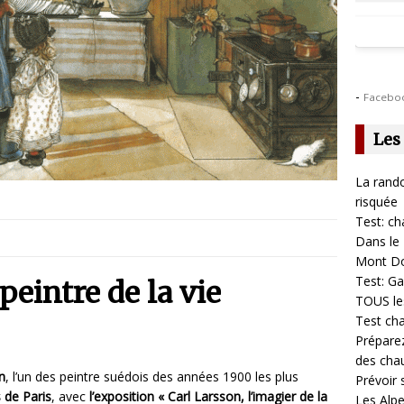
-
Facebo
Les
La rando
risquée
Test: ch
Dans le 
Mont D
Test: Ga
peintre de la vie
TOUS les
Test cha
Prépare
des cha
n
, l’un des peintre suédois des années 1900 les plus
Prévoir
s de Paris
, avec
l’exposition « Carl Larsson, l’imagier de la
Les Alpe