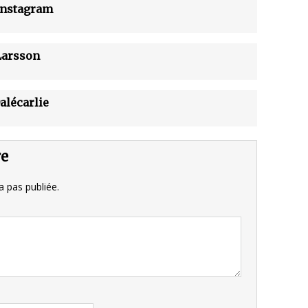
Instagram
 Larsson
Dalécarlie
re
 pas publiée.