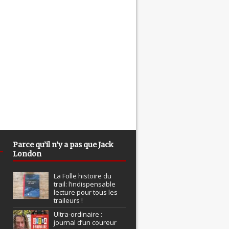
Parce qu’il n’y a pas que Jack
London
La Folle histoire du
trail: l’indispensable
lecture pour tous les
traileurs !
Ultra-ordinaire :
journal d’un coureur