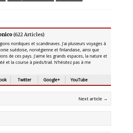
onico
(
622 Articles
)
ions nordiques et scandinaves. J'ai plusieurs voyages à
onie suédoise, norvégienne et finlandaise, ainsi que
ions de ces pays. J'aime les grands espaces, la nature et
até et la course à pieds/trail. N'hésitez pas à me
ook
Twitter
Google+
YouTube
Next article →