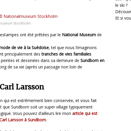
le ski ?
Découvr
Et si vo
almuseum Stockholm
 estampes ont été prêtées par le
National Museum
de
mode de vie à la Suédoise
, tel que nous l’imaginons
ent principalement des
tranches de vies familiales
é peintes et dessinées dans sa demeure de
Sundborn en
u long de sa vie (après un passage non loin de
 Carl Larsson
son qui est extrêmement bien conservée, et vous fait
t que Sundborn soit un super village typiquement
gique. Vous pouvez d’ailleurs lire mon
article qui est
 Carl Larsson à Sundborn
.