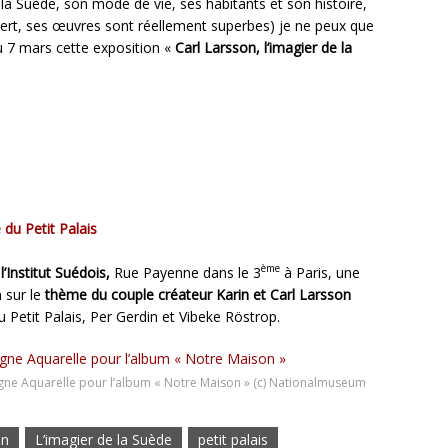
 la Suède, son mode de vie, ses habitants et son histoire,
pert, ses œuvres sont réellement superbes) je ne peux que
 du 7 mars cette exposition «
Carl Larsson, l’imagier de la
e du Petit Palais
ème
l’Institut Suédois,
Rue Payenne dans le 3
à Paris, une
 sur le
thème du couple créateur Karin et Carl Larsson
u Petit Palais, Per Gerdin et Vibeke Röstrop.
 ligne Aquarelle pour l’album « Notre Maison » (c) Nationalmuseum
on
L’imagier de la Suède
petit palais