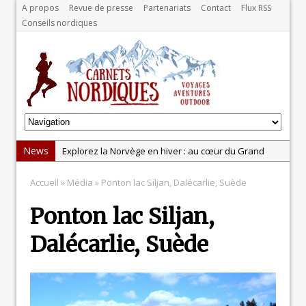
A propos
Revue de presse
Partenariats
Contact
Flux RSS
Conseils nordiques
News
Explorez la Norvège en hiver : au cœur du Grand
Nord
Accueil
» Média » Ponton lac Siljan, Dalécarlie, Suède
Test: balance Tanita BC-401
Ponton lac Siljan,
Test : pistolet de massage Massgun Heat de
Massforce
Dalécarlie, Suède
La récupération, un élément clé pour les sportifs
Test : la gamme Odlo POW Blackcomb