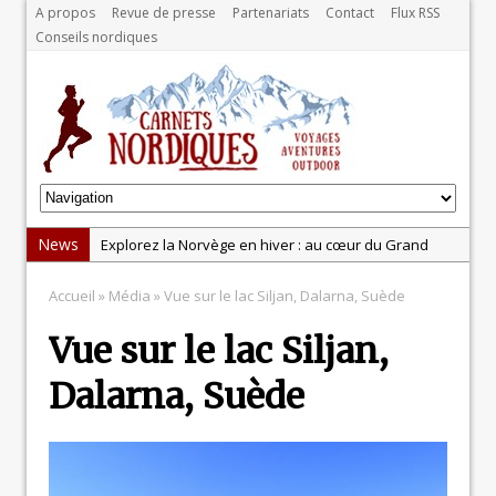
A propos
Revue de presse
Partenariats
Contact
Flux RSS
Conseils nordiques
News
Explorez la Norvège en hiver : au cœur du Grand
Nord
Accueil
» Média » Vue sur le lac Siljan, Dalarna, Suède
Test: balance Tanita BC-401
Vue sur le lac Siljan,
Test : pistolet de massage Massgun Heat de
Massforce
Dalarna, Suède
La récupération, un élément clé pour les sportifs
Test : la gamme Odlo POW Blackcomb