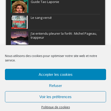
Guide Tao Laponie
Le sang versé
J’ai entendu pleurer la forêt : Michel Pageau,
trappeur
ARMEL : Qui a volé le Pôle Nord?
Nous utilisons des cookies pour optimiser notre site web et notre
service.
Histoires nordiques
Accepter les cookies
Recevez gratuitement Comment être un
aventurier
Refuser
Voir les préférences
(c) Carnets Nordiques - 2023
Politique de cookies