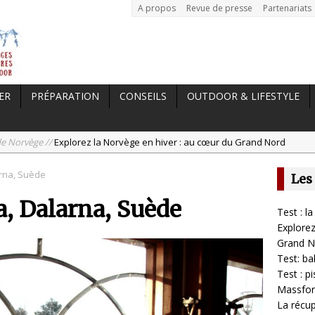
A propos
Revue de presse
Partenariats
ER
PRÉPARATION
CONSEILS
OUTDOOR & LIFESTYLE
e Norvège //
Explorez la Norvège en hiver : au cœur du Grand Nord
t: balance Tanita BC-401
rna, Suède
Les
est : pistolet de massage Massgun Heat de Massforce
, Dalarna, Suède
 //
La récupération, un élément clé pour les sportifs
Test : 
uches //
Test : la gamme Odlo POW Blackcomb
Explorez
Grand N
Test: b
Test : 
Massfor
La récup