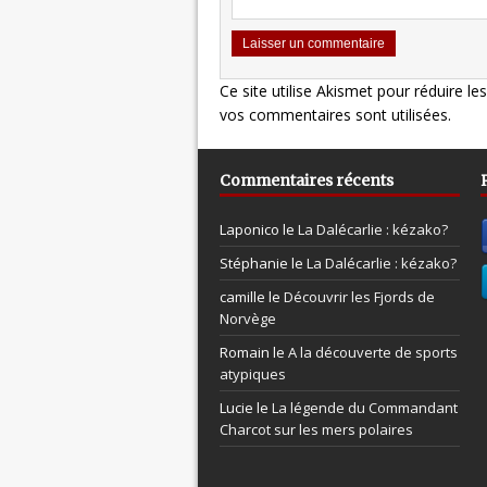
Ce site utilise Akismet pour réduire le
vos commentaires sont utilisées
.
Commentaires récents
Laponico le
La Dalécarlie : kézako?
Stéphanie le
La Dalécarlie : kézako?
camille le
Découvrir les Fjords de
Norvège
Romain le
A la découverte de sports
atypiques
Lucie le
La légende du Commandant
Charcot sur les mers polaires