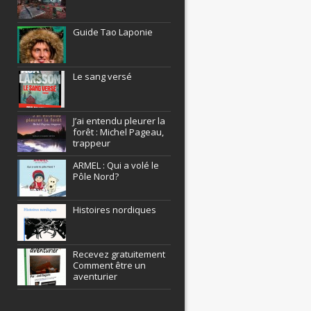
Guide Tao Laponie
Le sang versé
J’ai entendu pleurer la
forêt : Michel Pageau,
trappeur
ARMEL : Qui a volé le
Pôle Nord?
Histoires nordiques
Recevez gratuitement
Comment être un
aventurier