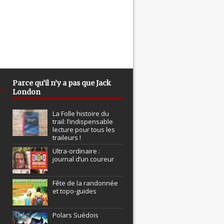
Parce qu’il n’y a pas que Jack
London
La Folle histoire du
trail: l’indispensable
lecture pour tous les
traileurs !
Ultra-ordinaire :
journal d’un coureur
Fête de la randonnée
et topo-guides
Polars Suédois