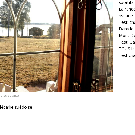
sportifs
La rando
risquée
Test: ch
Dans le 
Mont D
Test: Ga
TOUS les
Test cha
ie suédoise
lécarlie suédoise