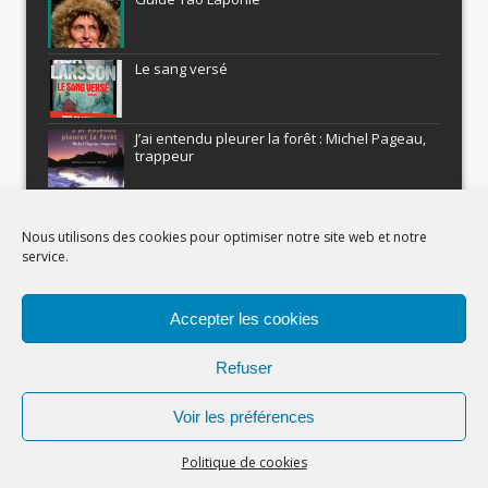
Le sang versé
J’ai entendu pleurer la forêt : Michel Pageau,
trappeur
ARMEL : Qui a volé le Pôle Nord?
Nous utilisons des cookies pour optimiser notre site web et notre
service.
Histoires nordiques
Accepter les cookies
Recevez gratuitement Comment être un
aventurier
Refuser
Voir les préférences
(c) Carnets Nordiques - 2023
Politique de cookies