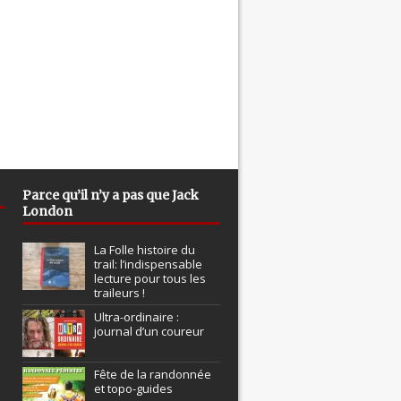
Parce qu’il n’y a pas que Jack
London
La Folle histoire du
trail: l’indispensable
lecture pour tous les
traileurs !
Ultra-ordinaire :
journal d’un coureur
Fête de la randonnée
et topo-guides