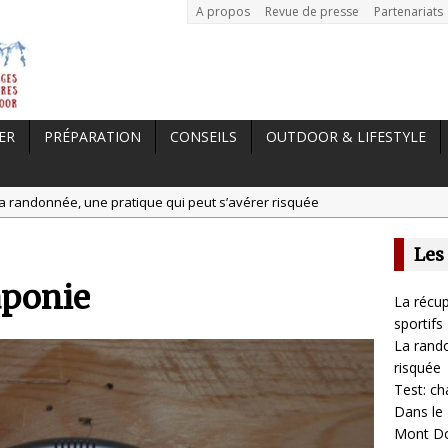
A propos
Revue de presse
Partenariats
ER
PRÉPARATION
CONSEILS
OUTDOOR & LIFESTYLE
a randonnée, une pratique qui peut s’avérer risquée
est: chaussures Merrell Trail Glove 6
Les
tal //
Dans le Massif Central en hiver, direction Mont Dore
aponie
t: Garmin Epix 2, la meilleure montre pour TOUS les sportifs
La récup
 //
La récupération, un élément clé pour les sportifs
sportifs
La rando
risquée
Test: ch
Dans le 
Mont D