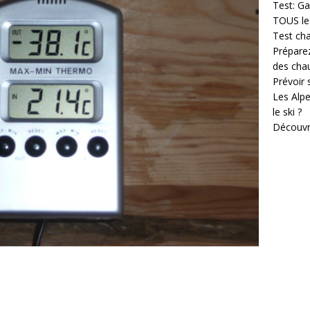
Test: Ga
TOUS les
Test cha
Prépare
des cha
Prévoir
Les Alpe
le ski ?
Découvr