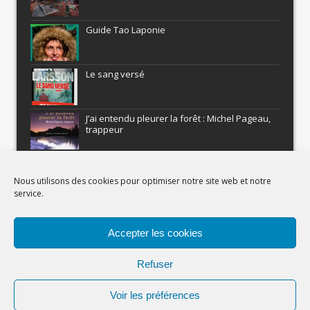
Guide Tao Laponie
Le sang versé
J’ai entendu pleurer la forêt : Michel Pageau,
trappeur
ARMEL : Qui a volé le Pôle Nord?
Nous utilisons des cookies pour optimiser notre site web et notre
service.
Histoires nordiques
Accepter les cookies
Recevez gratuitement Comment être un
aventurier
Refuser
Voir les préférences