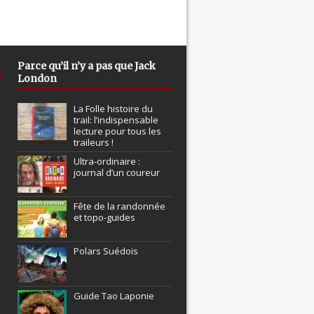
Parce qu’il n’y a pas que Jack
London
La Folle histoire du
trail: l’indispensable
lecture pour tous les
traileurs !
Ultra-ordinaire :
journal d’un coureur
Fête de la randonnée
et topo-guides
Polars Suédois
Guide Tao Laponie