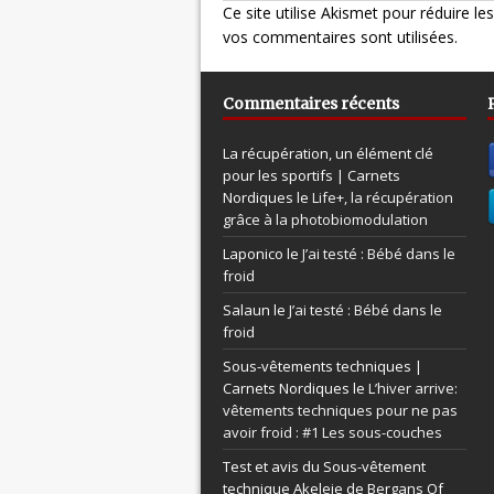
Ce site utilise Akismet pour réduire le
vos commentaires sont utilisées
.
Commentaires récents
La récupération, un élément clé
pour les sportifs | Carnets
Nordiques le
Life+, la récupération
grâce à la photobiomodulation
Laponico le
J’ai testé : Bébé dans le
froid
Salaun le
J’ai testé : Bébé dans le
froid
Sous-vêtements techniques |
Carnets Nordiques le
L’hiver arrive:
vêtements techniques pour ne pas
avoir froid : #1 Les sous-couches
Test et avis du Sous-vêtement
technique Akeleie de Bergans Of