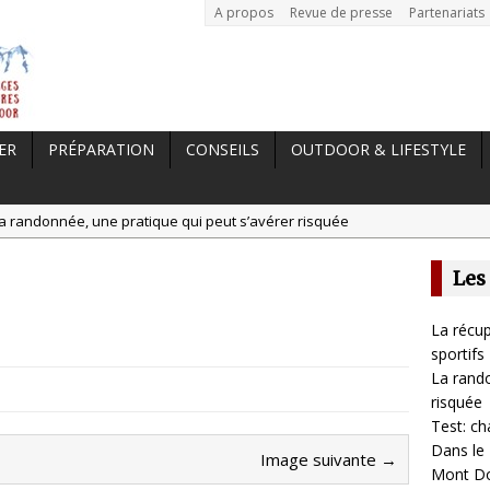
A propos
Revue de presse
Partenariats
ER
PRÉPARATION
CONSEILS
OUTDOOR & LIFESTYLE
a randonnée, une pratique qui peut s’avérer risquée
est: chaussures Merrell Trail Glove 6
Les
tal //
Dans le Massif Central en hiver, direction Mont Dore
t: Garmin Epix 2, la meilleure montre pour TOUS les sportifs
La récup
 //
La récupération, un élément clé pour les sportifs
sportifs
La rando
risquée
Test: ch
Dans le 
Image suivante →
Mont D