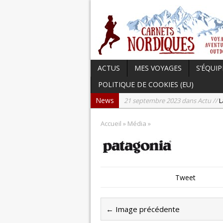
ACTUS
MES VOYAGES
S’ÉQUIP
POLITIQUE DE COOKIES (EU)
News
21 septembre 2023 dans Actu //
L
24 avril 2023 dans Chaussures //
T
Accueil
» Média »
17 avril 2023 dans Carnets du Can
15 avril 2023 dans Hightech //
Tes
21 décembre 2023 dans Humeurs
Tweet
← Image précédente