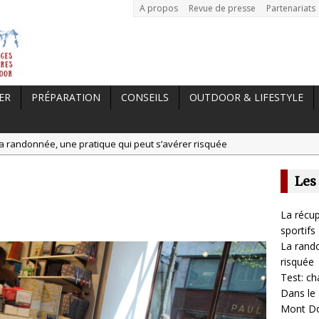
A propos
Revue de presse
Partenariats
ER
PRÉPARATION
CONSEILS
OUTDOOR & LIFESTYLE
a randonnée, une pratique qui peut s’avérer risquée
est: chaussures Merrell Trail Glove 6
Les
tal //
Dans le Massif Central en hiver, direction Mont Dore
t: Garmin Epix 2, la meilleure montre pour TOUS les sportifs
La récup
 //
La récupération, un élément clé pour les sportifs
sportifs
La rando
risquée
Test: ch
Dans le 
Mont D