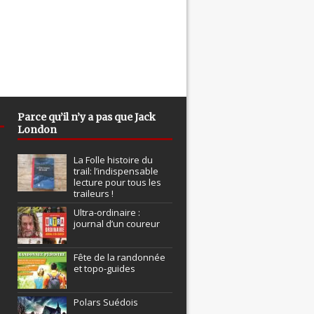
Parce qu’il n’y a pas que Jack
London
La Folle histoire du
trail: l’indispensable
lecture pour tous les
traileurs !
Ultra-ordinaire :
journal d’un coureur
Fête de la randonnée
et topo-guides
Polars Suédois