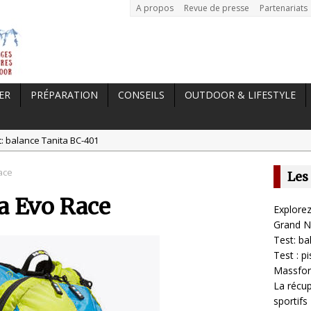
A propos
Revue de presse
Partenariats
ER
PRÉPARATION
CONSEILS
OUTDOOR & LIFESTYLE
t: balance Tanita BC-401
est : pistolet de massage Massgun Heat de Massforce
ace
Les
 //
La récupération, un élément clé pour les sportifs
ka Evo Race
a randonnée, une pratique qui peut s’avérer risquée
Explorez
e Norvège //
Explorez la Norvège en hiver : au cœur du Grand Nord
Grand N
Test: b
Test : 
Massfor
La récup
sportifs