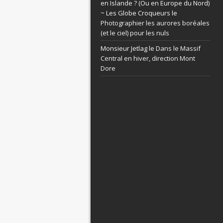
en Islande ? (Ou en Europe du Nord)
~ Les Globe Croqueurs le
Photographier les aurores boréales
(et le ciel) pour les nuls
Monsieur Jetlag le
Dans le Massif
Central en hiver, direction Mont
Dore