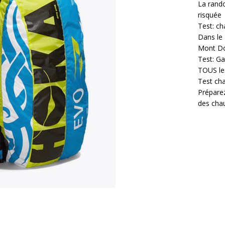
La rando
risquée
Test: ch
Dans le 
Mont D
Test: Ga
TOUS les
Test cha
Prépare
des cha