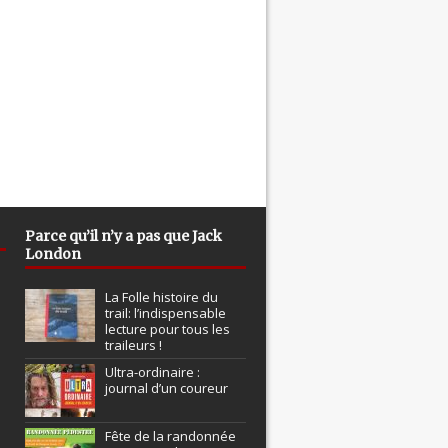
Parce qu’il n’y a pas que Jack
London
La Folle histoire du
trail: l’indispensable
lecture pour tous les
traileurs !
Ultra-ordinaire :
journal d’un coureur
Fête de la randonnée