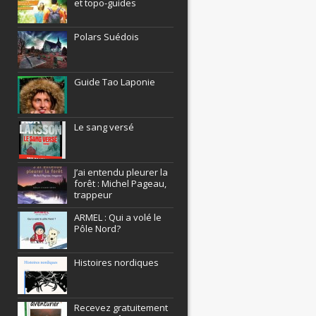
et topo-guides
Polars Suédois
Guide Tao Laponie
Le sang versé
J’ai entendu pleurer la
forêt : Michel Pageau,
trappeur
ARMEL : Qui a volé le
Pôle Nord?
Histoires nordiques
Recevez gratuitement