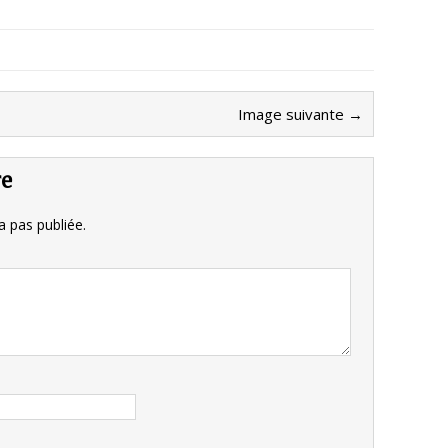
Image suivante →
re
 pas publiée.