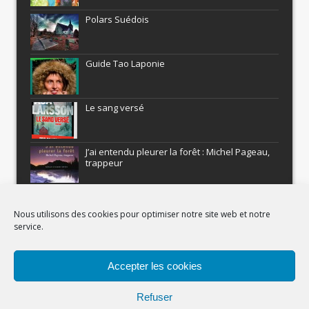
Polars Suédois
Guide Tao Laponie
Le sang versé
J’ai entendu pleurer la forêt : Michel Pageau,
trappeur
ARMEL : Qui a volé le Pôle Nord?
Nous utilisons des cookies pour optimiser notre site web et notre
service.
Histoires nordiques
Accepter les cookies
Recevez gratuitement Comment être un
aventurier
Refuser