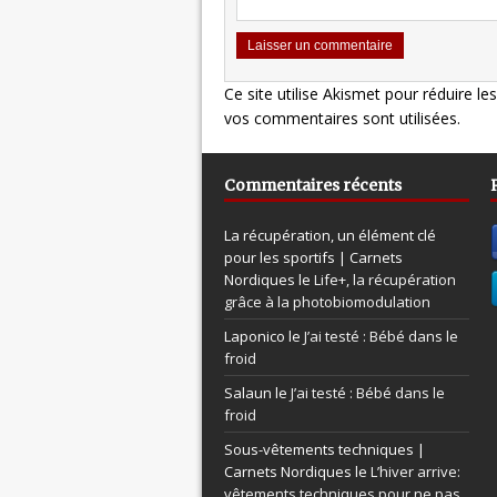
Ce site utilise Akismet pour réduire le
vos commentaires sont utilisées
.
Commentaires récents
La récupération, un élément clé
pour les sportifs | Carnets
Nordiques le
Life+, la récupération
grâce à la photobiomodulation
Laponico le
J’ai testé : Bébé dans le
froid
Salaun le
J’ai testé : Bébé dans le
froid
Sous-vêtements techniques |
Carnets Nordiques le
L’hiver arrive:
vêtements techniques pour ne pas