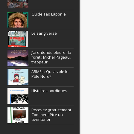
Guide Tao Laponie
Le sang versé
J’ai entendu pleurer la
forêt : Michel Pageau,
trappeur
ARMEL : Qui a volé le
Pôle Nord?
Histoires nordiques
Recevez gratuitement
Comment être un
aventurier