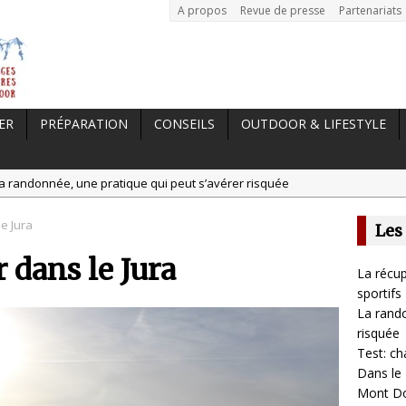
A propos
Revue de presse
Partenariats
ER
PRÉPARATION
CONSEILS
OUTDOOR & LIFESTYLE
a randonnée, une pratique qui peut s’avérer risquée
est: chaussures Merrell Trail Glove 6
e Jura
Les
tal //
Dans le Massif Central en hiver, direction Mont Dore
 dans le Jura
t: Garmin Epix 2, la meilleure montre pour TOUS les sportifs
La récup
 //
La récupération, un élément clé pour les sportifs
sportifs
La rando
risquée
Test: ch
Dans le 
Mont D