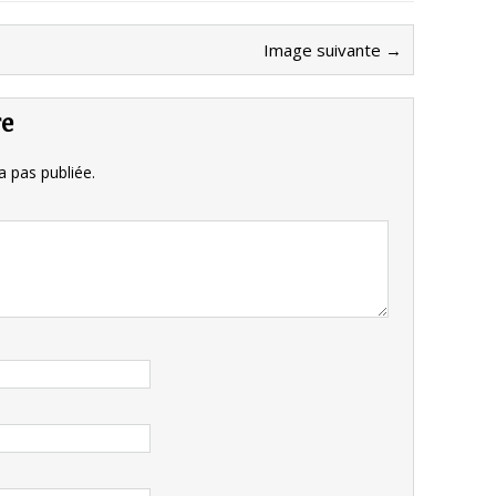
Image suivante →
re
 pas publiée.