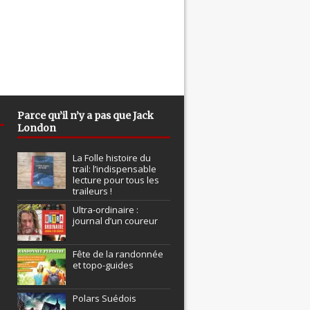
Parce qu’il n’y a pas que Jack
London
La Folle histoire du
trail: l’indispensable
lecture pour tous les
traileurs !
Ultra-ordinaire :
journal d’un coureur
Fête de la randonnée
et topo-guides
Polars Suédois