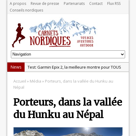
A propos
Revue de presse
Partenariats
Contact
Flux RSS
Conseils nordiques
News
Test: Garmin Epix 2, la meilleure montre pour TOUS
les sportifs
Accueil
» Média » Porteurs, dans la vallée du Hunku au
La récupération, un élément clé pour les sportifs
Népal
La randonnée, une pratique qui peut s’avérer
Porteurs, dans la vallée
risquée
Test: chaussures Merrell Trail Glove 6
du Hunku au Népal
Dans le Massif Central en hiver, direction Mont Dore