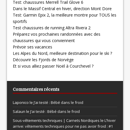
Test: chaussures Merrell Trail Glove 6
Dans le Massif Central en hiver, direction Mont Dore
Test: Garmin Epix 2, la meilleure montre pour TOUS les
sportifs
Test chaussures de running Altra Rivera 2
Préparez vos prochaines randonnées avec des
chaussures qui vous conviennent
Prévoir ses vacances
Les Alpes du Nord, meilleure destination pour le ski ?
Découvrir les Fjords de Norvège
Et si vous alliez passer Noël à Courchevel ?
Commentaires récents
Laponico le
J’ai testé : Bébé dans le froid
Salaun le
J’ai testé : Bébé dans le froid
Sous-vêtements techniques | Carnets Nordiques le
L’hiver
arrive: vêtements techniques pour ne pas avoir froid : #1