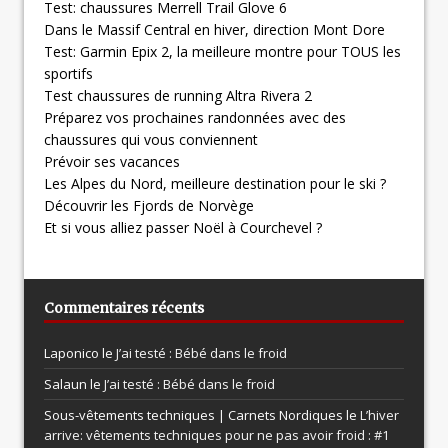
Test: chaussures Merrell Trail Glove 6
Dans le Massif Central en hiver, direction Mont Dore
Test: Garmin Epix 2, la meilleure montre pour TOUS les
sportifs
Test chaussures de running Altra Rivera 2
Préparez vos prochaines randonnées avec des
chaussures qui vous conviennent
Prévoir ses vacances
Les Alpes du Nord, meilleure destination pour le ski ?
Découvrir les Fjords de Norvège
Et si vous alliez passer Noël à Courchevel ?
Commentaires récents
Laponico le
J’ai testé : Bébé dans le froid
Salaun le
J’ai testé : Bébé dans le froid
Sous-vêtements techniques | Carnets Nordiques le
L’hiver
arrive: vêtements techniques pour ne pas avoir froid : #1