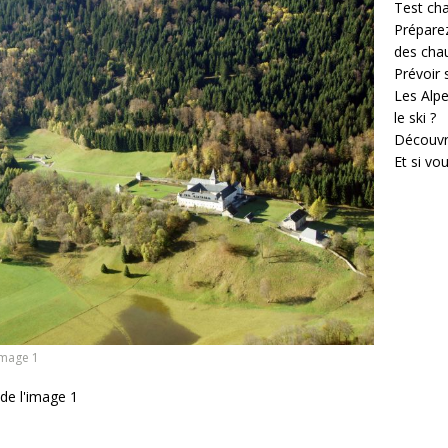
Test cha
Prépare
des cha
Prévoir
Les Alpe
le ski ?
Découvr
Et si vo
image 1
de l'image 1