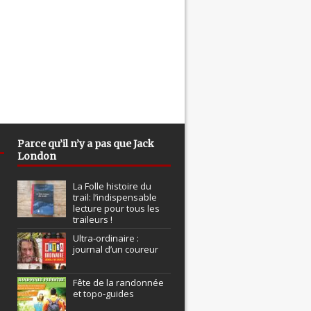
Parce qu’il n’y a pas que Jack
London
La Folle histoire du
trail: l’indispensable
lecture pour tous les
traileurs !
Ultra-ordinaire :
journal d’un coureur
Fête de la randonnée
et topo-guides