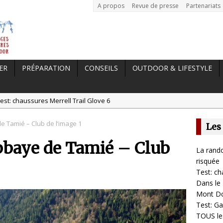
A propos
Revue de presse
Partenariats
ER
PRÉPARATION
CONSEILS
OUTDOOR & LIFESTYLE
est: chaussures Merrell Trail Glove 6
tal //
Dans le Massif Central en hiver, direction Mont Dore
 Tamié – Club de l’image 1
Les
t: Garmin Epix 2, la meilleure montre pour TOUS les sportifs
bbaye de Tamié – Club
st chaussures de running Altra Rivera 2
La rando
a randonnée, une pratique qui peut s’avérer risquée
risquée
Test: ch
Dans le 
Mont D
Test: Ga
TOUS les