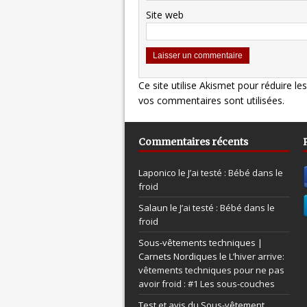
Site web
Ce site utilise Akismet pour réduire le
vos commentaires sont utilisées
.
Commentaires récents
Laponico le
J’ai testé : Bébé dans le
froid
Salaun le
J’ai testé : Bébé dans le
froid
Sous-vêtements techniques |
Carnets Nordiques le
L’hiver arrive:
vêtements techniques pour ne pas
avoir froid : #1 Les sous-couches
Test et avis du Sous-vêtement