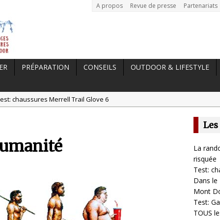
A propos
Revue de presse
Partenariats
ER
PRÉPARATION
CONSEILS
OUTDOOR & LIFESTYLE
est: chaussures Merrell Trail Glove 6
tal //
Dans le Massif Central en hiver, direction Mont Dore
Les
t: Garmin Epix 2, la meilleure montre pour TOUS les sportifs
humanité
st chaussures de running Altra Rivera 2
La rando
a randonnée, une pratique qui peut s’avérer risquée
risquée
Test: ch
Dans le 
Mont D
Test: Ga
TOUS les