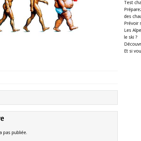
Test cha
Prépare
des cha
Prévoir
Les Alpe
le ski ?
Découvr
Et si vo
re
 pas publiée.