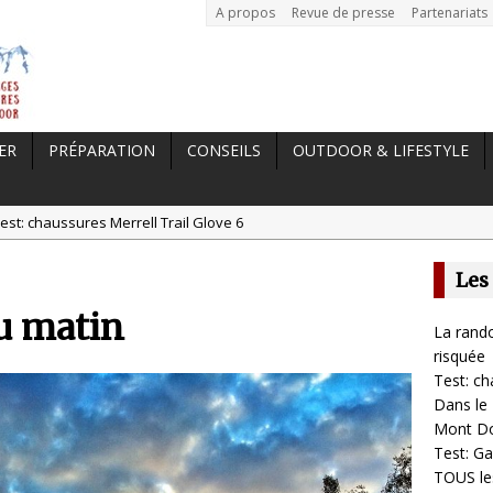
A propos
Revue de presse
Partenariats
ER
PRÉPARATION
CONSEILS
OUTDOOR & LIFESTYLE
est: chaussures Merrell Trail Glove 6
tal //
Dans le Massif Central en hiver, direction Mont Dore
Les
t: Garmin Epix 2, la meilleure montre pour TOUS les sportifs
du matin
st chaussures de running Altra Rivera 2
La rando
a randonnée, une pratique qui peut s’avérer risquée
risquée
Test: ch
Dans le 
Mont D
Test: Ga
TOUS les