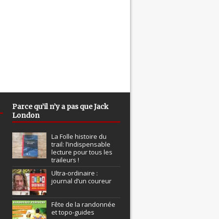
Parce qu’il n’y a pas que Jack
London
La Folle histoire du
trail: l’indispensable
lecture pour tous les
traileurs !
Ultra-ordinaire :
journal d’un coureur
Fête de la randonnée
et topo-guides