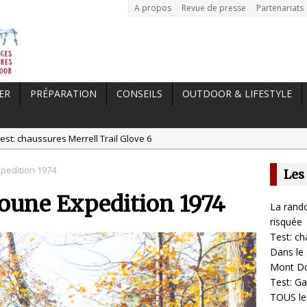
A propos
Revue de presse
Partenariats
ER
PRÉPARATION
CONSEILS
OUTDOOR & LIFESTYLE
est: chaussures Merrell Trail Glove 6
tal //
Dans le Massif Central en hiver, direction Mont Dore
pedition 1974
Les
t: Garmin Epix 2, la meilleure montre pour TOUS les sportifs
oune Expedition 1974
st chaussures de running Altra Rivera 2
La rando
a randonnée, une pratique qui peut s’avérer risquée
risquée
Test: ch
Dans le 
Mont D
Test: Ga
TOUS les