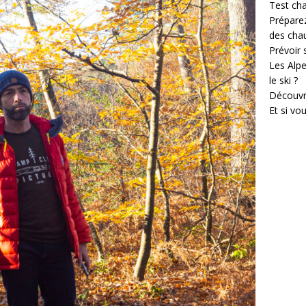
Test cha
Prépare
des cha
Prévoir
Les Alpe
le ski ?
Découvr
Et si vo