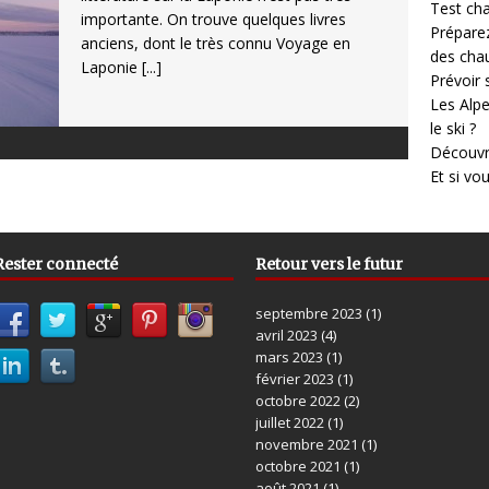
Test cha
importante. On trouve quelques livres
Prépare
anciens, dont le très connu Voyage en
des cha
Laponie
[...]
Prévoir
Les Alpe
le ski ?
Découvr
Et si vo
Rester connecté
Retour vers le futur
septembre 2023
(1)
avril 2023
(4)
mars 2023
(1)
février 2023
(1)
octobre 2022
(2)
juillet 2022
(1)
novembre 2021
(1)
octobre 2021
(1)
août 2021
(1)