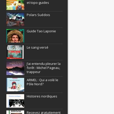
et topo-guides
Polars Suédois
Guide Tao Laponie
Le sang versé
J’ai entendu pleurer la
forêt : Michel Pageau,
trappeur
ARMEL : Qui a volé le
Pôle Nord?
Histoires nordiques
Recevez gratuitement