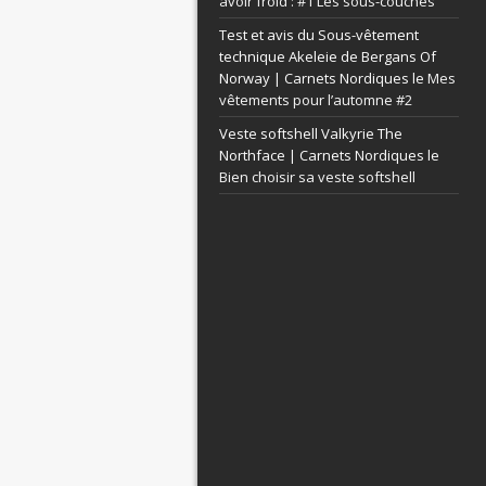
avoir froid : #1 Les sous-couches
Test et avis du Sous-vêtement
technique Akeleie de Bergans Of
Norway | Carnets Nordiques le
Mes
vêtements pour l’automne #2
Veste softshell Valkyrie The
Northface | Carnets Nordiques le
Bien choisir sa veste softshell