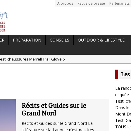
A propos
Revue de presse
Partenariats
ER
PRÉPARATION
CONSEILS
OUTDOOR & LIFESTYLE
est: chaussures Merrell Trail Glove 6
tal //
Dans le Massif Central en hiver, direction Mont Dore
Les
t: Garmin Epix 2, la meilleure montre pour TOUS les sportifs
st chaussures de running Altra Rivera 2
La rando
a randonnée, une pratique qui peut s’avérer risquée
risquée
Test: ch
Récits et Guides sur le
Dans le 
Grand Nord
Mont D
Test: Ga
Récits et Guides sur le Grand Nord La
TOUS les
littérature sur la Laponie n’est pas très