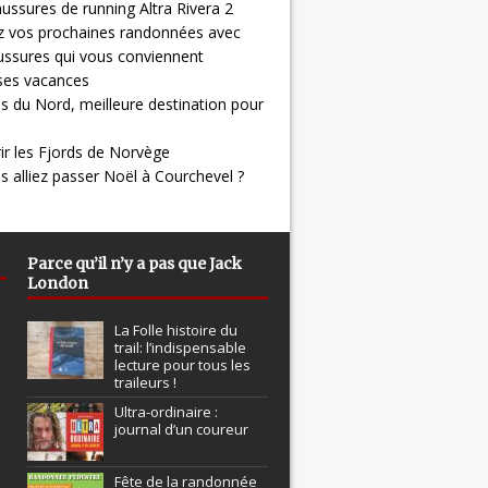
ussures de running Altra Rivera 2
z vos prochaines randonnées avec
ussures qui vous conviennent
 ses vacances
s du Nord, meilleure destination pour
ir les Fjords de Norvège
us alliez passer Noël à Courchevel ?
Parce qu’il n’y a pas que Jack
London
La Folle histoire du
trail: l’indispensable
lecture pour tous les
traileurs !
Ultra-ordinaire :
journal d’un coureur
Fête de la randonnée