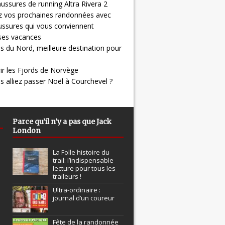
ussures de running Altra Rivera 2
z vos prochaines randonnées avec
ussures qui vous conviennent
 ses vacances
s du Nord, meilleure destination pour
ir les Fjords de Norvège
us alliez passer Noël à Courchevel ?
Parce qu’il n’y a pas que Jack
London
La Folle histoire du
trail: l’indispensable
lecture pour tous les
traileurs !
Ultra-ordinaire :
journal d’un coureur
Fête de la randonnée