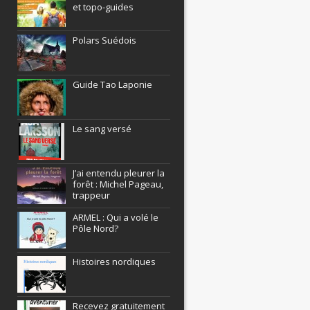
et topo-guides
Polars Suédois
Guide Tao Laponie
Le sang versé
J’ai entendu pleurer la
forêt : Michel Pageau,
trappeur
ARMEL : Qui a volé le
Pôle Nord?
Histoires nordiques
Recevez gratuitement