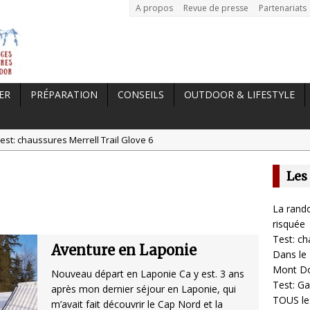
A propos
Revue de presse
Partenariats
ER
PRÉPARATION
CONSEILS
OUTDOOR & LIFESTYLE
est: chaussures Merrell Trail Glove 6
tal //
Dans le Massif Central en hiver, direction Mont Dore
Les
t: Garmin Epix 2, la meilleure montre pour TOUS les sportifs
st chaussures de running Altra Rivera 2
La rando
a randonnée, une pratique qui peut s’avérer risquée
risquée
Test: ch
Aventure en Laponie
Dans le 
Mont D
Nouveau départ en Laponie Ca y est. 3 ans
Test: Ga
après mon dernier séjour en Laponie, qui
TOUS les
m’avait fait découvrir le Cap Nord et la