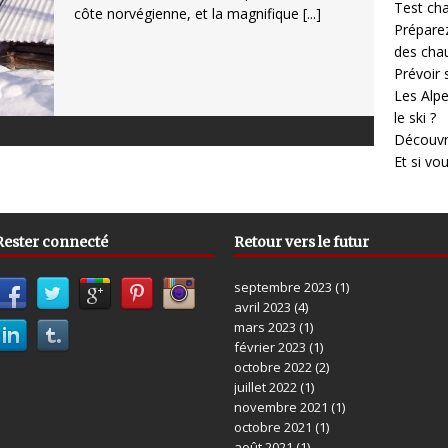
Test cha
côte norvégienne, et la magnifique
[...]
Prépare
des cha
Prévoir
Les Alpe
le ski ?
Découvr
Et si vo
Rester connecté
Retour vers le futur
septembre 2023
(1)
avril 2023
(4)
mars 2023
(1)
février 2023
(1)
octobre 2022
(2)
juillet 2022
(1)
novembre 2021
(1)
octobre 2021
(1)
août 2021
(1)