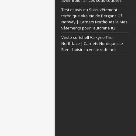
avoir froid : #1 Les sous-couches
Test et avis du Sous-vêtement
technique Akeleie de Bergans Of
Norway | Carnets Nordiques le
Mes
vêtements pour l’automne #2
Veste softshell Valkyrie The
Northface | Carnets Nordiques le
Bien choisir sa veste softshell