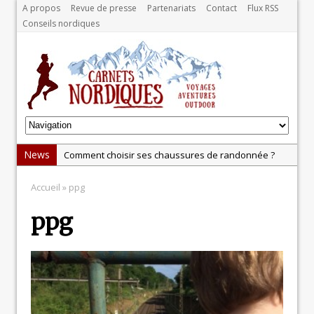
A propos
Revue de presse
Partenariats
Contact
Flux RSS
Conseils nordiques
News
Comment choisir ses chaussures de randonnée ?
Test : la gamme Odlo POW Blackcomb
Accueil
» ppg
Explorez la Norvège en hiver : au cœur du Grand
ppg
Nord
Test: balance Tanita BC-401
Vos photos de voyage transformées en calendrier