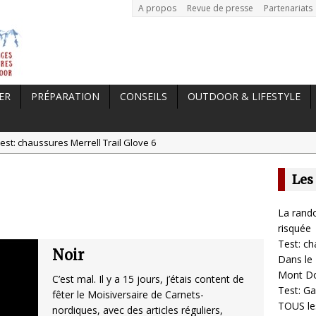
A propos
Revue de presse
Partenariats
ER
PRÉPARATION
CONSEILS
OUTDOOR & LIFESTYLE
est: chaussures Merrell Trail Glove 6
tal //
Dans le Massif Central en hiver, direction Mont Dore
Les
t: Garmin Epix 2, la meilleure montre pour TOUS les sportifs
st chaussures de running Altra Rivera 2
La rando
a randonnée, une pratique qui peut s’avérer risquée
risquée
Test: ch
Noir
Dans le 
Mont D
C’est mal. Il y a 15 jours, j’étais content de
Test: Ga
fêter le Moisiversaire de Carnets-
TOUS les
nordiques, avec des articles réguliers,