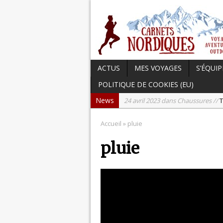
ACTUS
MES VOYAGES
S’ÉQUIP
POLITIQUE DE COOKIES (EU)
News
24 avril 2023 dans Chaussures //
T
17 avril 2023 dans Carnets du Can
Accueil
» pluie
15 avril 2023 dans Hightech //
Tes
pluie
3 avril 2023 dans Chaussures //
Te
21 septembre 2023 dans Actu //
L