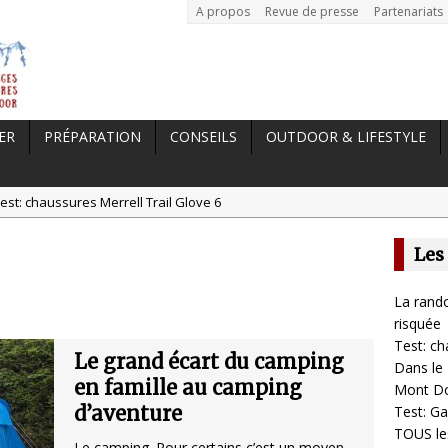
A propos
Revue de presse
Partenariats
ER
PRÉPARATION
CONSEILS
OUTDOOR & LIFESTYLE
est: chaussures Merrell Trail Glove 6
tal //
Dans le Massif Central en hiver, direction Mont Dore
Les
t: Garmin Epix 2, la meilleure montre pour TOUS les sportifs
st chaussures de running Altra Rivera 2
La rando
a randonnée, une pratique qui peut s’avérer risquée
risquée
Test: ch
Le grand écart du camping
Dans le 
en famille au camping
Mont D
d’aventure
Test: Ga
TOUS les
Le camping. Pour certains c’est un moyen