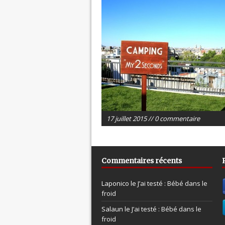
17 juillet 2015 // 0 commentaire
Commentaires récents
Laponico le
J’ai testé : Bébé dans le
froid
Salaun le
J’ai testé : Bébé dans le
froid