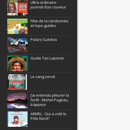
Ultra-ordinaire :
journal d’un coureur
Fête de la randonnée
et topo-guides
Polars Suédois
Guide Tao Laponie
Le sang versé
J’ai entendu pleurer la
forêt : Michel Pageau,
trappeur
ARMEL : Qui a volé le
Pôle Nord?