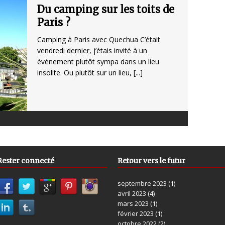
Du camping sur les toits de
Paris ?
Camping à Paris avec Quechua C’était
vendredi dernier, j’étais invité à un
événement plutôt sympa dans un lieu
insolite. Ou plutôt sur un lieu,
[...]
Rester connecté
Retour vers le futur
septembre 2023
(1)
avril 2023
(4)
mars 2023
(1)
février 2023
(1)
octobre 2022
(2)