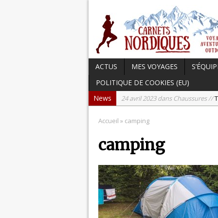
ACTUS
MES VOYAGES
S’ÉQUIP
POLITIQUE DE COOKIES (EU)
News
24 avril 2023 dans Chaussures //
T
17 avril 2023 dans Carnets du Can
Accueil
» camping
15 avril 2023 dans Hightech //
Tes
camping
3 avril 2023 dans Chaussures //
Te
21 septembre 2023 dans Actu //
L