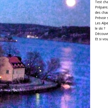
Test cha
Prépare
des cha
Prévoir
Les Alpe
le ski ?
Découvr
Et si vo