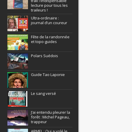
trail: l’indispensable
lecture pour tous les
traileurs !
Ultra-ordinaire :
journal d’un coureur
Fête de la randonnée
et topo-guides
Polars Suédois
Guide Tao Laponie
Le sang versé
J’ai entendu pleurer la
forêt : Michel Pageau,
trappeur
ARMEL : Qui a volé le