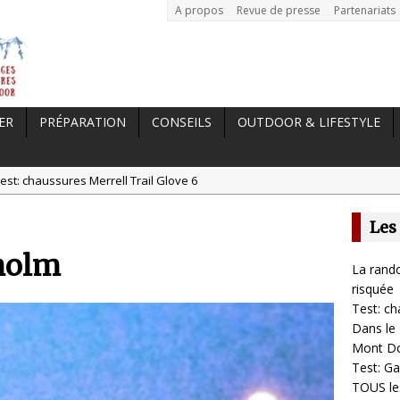
A propos
Revue de presse
Partenariats
ER
PRÉPARATION
CONSEILS
OUTDOOR & LIFESTYLE
est: chaussures Merrell Trail Glove 6
tal //
Dans le Massif Central en hiver, direction Mont Dore
Les
t: Garmin Epix 2, la meilleure montre pour TOUS les sportifs
holm
st chaussures de running Altra Rivera 2
La rando
a randonnée, une pratique qui peut s’avérer risquée
risquée
Test: ch
Dans le 
Mont D
Test: Ga
TOUS les