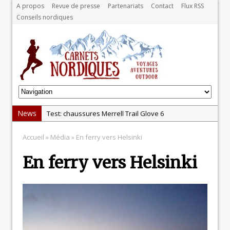
A propos
Revue de presse
Partenariats
Contact
Flux RSS
Conseils nordiques
News
Test: chaussures Merrell Trail Glove 6
Dans le Massif Central en hiver, direction Mont Dore
Accueil
» Média » En ferry vers Helsinki
Test: Garmin Epix 2, la meilleure montre pour TOUS
En ferry vers Helsinki
les sportifs
Test chaussures de running Altra Rivera 2
La randonnée, une pratique qui peut s’avérer
risquée