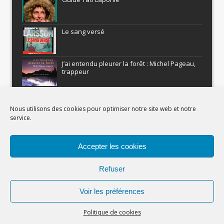
Le sang versé
J’ai entendu pleurer la forêt : Michel Pageau,
trappeur
ARMEL : Qui a volé le Pôle Nord?
Nous utilisons des cookies pour optimiser notre site web et notre
service.
Histoires nordiques
Accepter les cookies
Recevez gratuitement Comment être un
aventurier
Refuser
Voir les préférences
(c) Carnets Nordiques - 2023
Politique de cookies