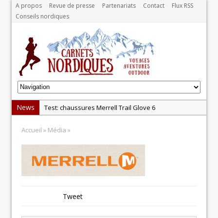
A propos
Revue de presse
Partenariats
Contact
Flux RSS
Conseils nordiques
News
Test: chaussures Merrell Trail Glove 6
Dans le Massif Central en hiver, direction Mont Dore
Accueil
» Média »
Test: Garmin Epix 2, la meilleure montre pour TOUS
les sportifs
Test chaussures de running Altra Rivera 2
La randonnée, une pratique qui peut s’avérer
risquée
Tweet