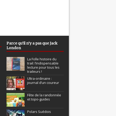
Parce qu’il n’y a pas que Jack
London
La Folle histoire du
trail: l’indispensable
lecture pour tous les
traileurs !
Ultra-ordinaire :
journal d’un coureur
Fête de la randonnée
et topo-guides
Polars Suédois