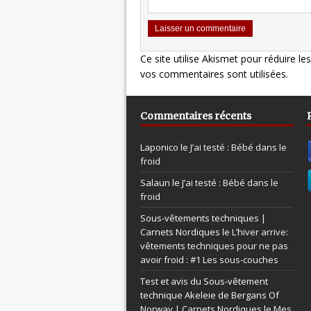
Ce site utilise Akismet pour réduire le
vos commentaires sont utilisées
.
Commentaires récents
Laponico le
J’ai testé : Bébé dans le
froid
Salaun le
J’ai testé : Bébé dans le
froid
Sous-vêtements techniques |
Carnets Nordiques le
L’hiver arrive:
vêtements techniques pour ne pas
avoir froid : #1 Les sous-couches
Test et avis du Sous-vêtement
technique Akeleie de Bergans Of
Norway | Carnets Nordiques le
Mes