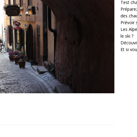
Test cha
Prépare
des cha
Prévoir
Les Alpe
le ski ?
Découvr
Et si vo