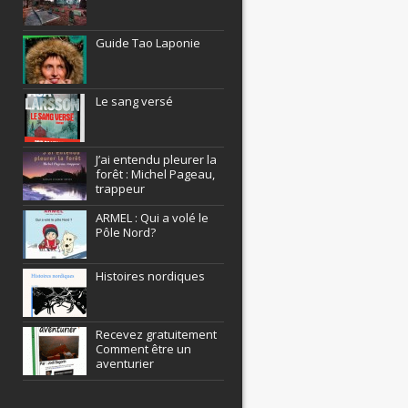
Guide Tao Laponie
Le sang versé
J’ai entendu pleurer la
forêt : Michel Pageau,
trappeur
ARMEL : Qui a volé le
Pôle Nord?
Histoires nordiques
Recevez gratuitement
Comment être un
aventurier