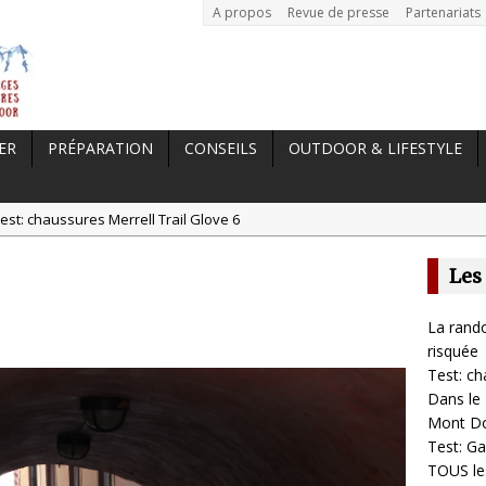
A propos
Revue de presse
Partenariats
ER
PRÉPARATION
CONSEILS
OUTDOOR & LIFESTYLE
est: chaussures Merrell Trail Glove 6
tal //
Dans le Massif Central en hiver, direction Mont Dore
Les
t: Garmin Epix 2, la meilleure montre pour TOUS les sportifs
st chaussures de running Altra Rivera 2
La rando
a randonnée, une pratique qui peut s’avérer risquée
risquée
Test: ch
Dans le 
Mont D
Test: Ga
TOUS les