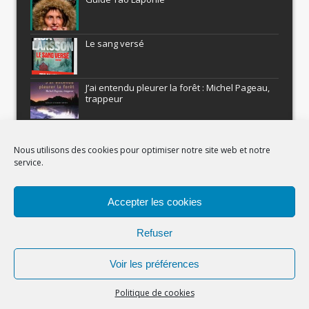
Le sang versé
J’ai entendu pleurer la forêt : Michel Pageau,
trappeur
ARMEL : Qui a volé le Pôle Nord?
Nous utilisons des cookies pour optimiser notre site web et notre
service.
Histoires nordiques
Accepter les cookies
Recevez gratuitement Comment être un
aventurier
Refuser
Voir les préférences
(c) Carnets Nordiques - 2023
Politique de cookies