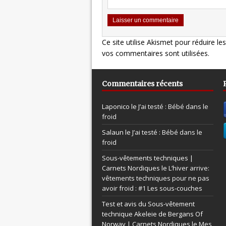
Ce site utilise Akismet pour réduire le
vos commentaires sont utilisées
.
Commentaires récents
Laponico le
J’ai testé : Bébé dans le
froid
Salaun le
J’ai testé : Bébé dans le
froid
Sous-vêtements techniques |
Carnets Nordiques le
L’hiver arrive:
vêtements techniques pour ne pas
avoir froid : #1 Les sous-couches
Test et avis du Sous-vêtement
technique Akeleie de Bergans Of
Norway | Carnets Nordiques le
Mes