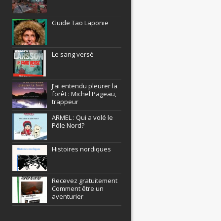
Guide Tao Laponie
Le sang versé
J’ai entendu pleurer la
forêt : Michel Pageau,
trappeur
ARMEL : Qui a volé le
Pôle Nord?
Histoires nordiques
Recevez gratuitement
Comment être un
aventurier