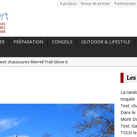
A propos
Revue de presse
Partenariats
ER
PRÉPARATION
CONSEILS
OUTDOOR & LIFESTYLE
est: chaussures Merrell Trail Glove 6
tal //
Dans le Massif Central en hiver, direction Mont Dore
Les
t: Garmin Epix 2, la meilleure montre pour TOUS les sportifs
st chaussures de running Altra Rivera 2
La rando
a randonnée, une pratique qui peut s’avérer risquée
risquée
Test: ch
Dans le 
Mont D
Test: Ga
TOUS les