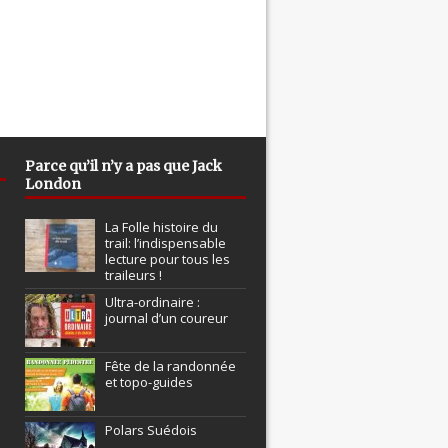
Parce qu’il n’y a pas que Jack
London
La Folle histoire du
trail: l’indispensable
lecture pour tous les
traileurs !
Ultra-ordinaire :
journal d’un coureur
Fête de la randonnée
et topo-guides
Polars Suédois