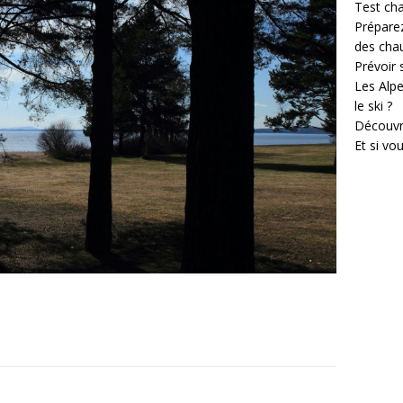
Test cha
Prépare
des cha
Prévoir
Les Alpe
le ski ?
Découvr
Et si vo