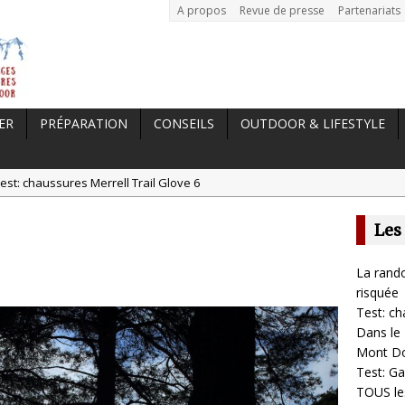
A propos
Revue de presse
Partenariats
ER
PRÉPARATION
CONSEILS
OUTDOOR & LIFESTYLE
est: chaussures Merrell Trail Glove 6
tal //
Dans le Massif Central en hiver, direction Mont Dore
Les
t: Garmin Epix 2, la meilleure montre pour TOUS les sportifs
st chaussures de running Altra Rivera 2
La rando
a randonnée, une pratique qui peut s’avérer risquée
risquée
Test: ch
Dans le 
Mont D
Test: Ga
TOUS les