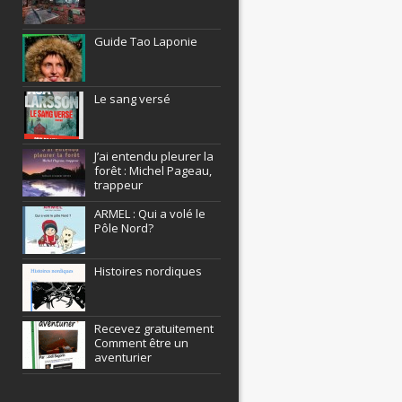
Guide Tao Laponie
Le sang versé
J’ai entendu pleurer la
forêt : Michel Pageau,
trappeur
ARMEL : Qui a volé le
Pôle Nord?
Histoires nordiques
Recevez gratuitement
Comment être un
aventurier