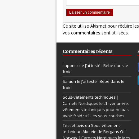
Ce site utilise Akismet pour réduire le
vos commentaires sont utilisées
.
Commentaires récents
Laponico le
J’ai testé : Bébé dans le
froid
Salaun le
J’ai testé : Bébé dans le
froid
Sous-vêtements techniques |
Carnets Nordiques le
L’hiver arrive:
vêtements techniques pour ne pas
avoir froid : #1 Les sous-couches
Test et avis du Sous-vêtement
technique Akeleie de Bergans Of
Norway | Carnets Nordiques le
Mes