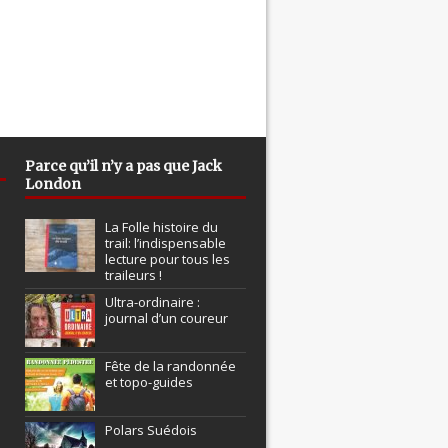
Parce qu’il n’y a pas que Jack
London
La Folle histoire du
trail: l’indispensable
lecture pour tous les
traileurs !
Ultra-ordinaire :
journal d’un coureur
Fête de la randonnée
et topo-guides
Polars Suédois