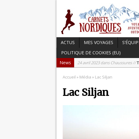
ACTUS
MES VOYAGES
S’ÉQUIP
POLITIQUE DE COOKIES (EU)
News
24 avril 2023 dans Chaussures //
T
17 avril 2023 dans Carnets du Can
Accueil
» Média » Lac Siljan
15 avril 2023 dans Hightech //
Tes
Lac Siljan
3 avril 2023 dans Chaussures //
Te
21 septembre 2023 dans Actu //
L