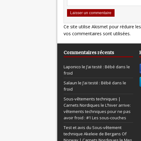
Ce site utilise Akismet pour réduire le
vos commentaires sont utilisées
.
Commentaires récents
Laponico le
J’ai testé : Bébé dans le
froid
Salaun le
J’ai testé : Bébé dans le
froid
Sous-vêtements techniques |
Carnets Nordiques le
L’hiver arrive:
vêtements techniques pour ne pas
avoir froid : #1 Les sous-couches
Test et avis du Sous-vêtement
technique Akeleie de Bergans Of
Norway | Carnets Nordiques le
Mes