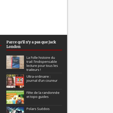
Parce qu’il n’y a pas que Jack
London
La Folle histoire du
trail: l’indispensable
lecture pour tous les
traileurs !
Ultra-ordinaire :
journal d’un coureur
Fête de la randonnée
et topo-guides
Polars Suédois