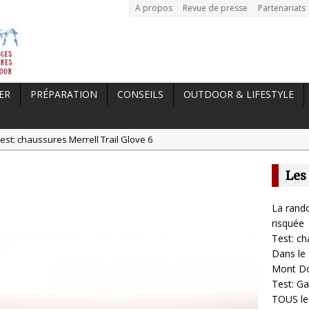
A propos
Revue de presse
Partenariats
ER
PRÉPARATION
CONSEILS
OUTDOOR & LIFESTYLE
est: chaussures Merrell Trail Glove 6
tal //
Dans le Massif Central en hiver, direction Mont Dore
Les
t: Garmin Epix 2, la meilleure montre pour TOUS les sportifs
st chaussures de running Altra Rivera 2
La rando
a randonnée, une pratique qui peut s’avérer risquée
risquée
Test: ch
Dans le 
Mont D
Test: Ga
TOUS les