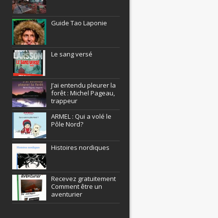
Guide Tao Laponie
Le sang versé
J’ai entendu pleurer la
forêt : Michel Pageau,
trappeur
ARMEL : Qui a volé le
Pôle Nord?
Histoires nordiques
Recevez gratuitement
Comment être un
aventurier