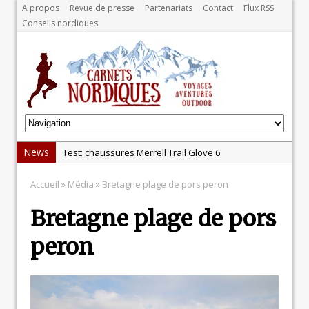
A propos
Revue de presse
Partenariats
Contact
Flux RSS
Conseils nordiques
News
Test: chaussures Merrell Trail Glove 6
Dans le Massif Central en hiver, direction Mont Dore
Accueil
» Média » Bretagne plage de pors peron
Test: Garmin Epix 2, la meilleure montre pour TOUS
Bretagne plage de pors
les sportifs
Test chaussures de running Altra Rivera 2
peron
La randonnée, une pratique qui peut s’avérer
risquée