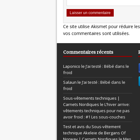
Ce site utilise Akismet pour réduire le
vos commentaires sont utilisées
.
Commentaires récents
Laponico le
J’ai testé : Bébé dans le
froid
Salaun le
J’ai testé : Bébé dans le
froid
Sous-vêtements techniques |
Carnets Nordiques le
L’hiver arrive:
vêtements techniques pour ne pas
avoir froid : #1 Les sous-couches
Test et avis du Sous-vêtement
technique Akeleie de Bergans Of
Norway | Carnets Nordiques le
Mes