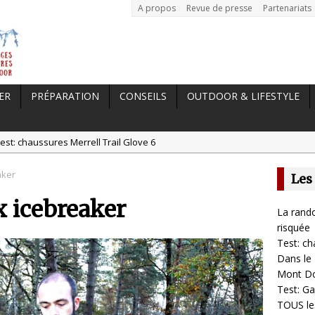
A propos
Revue de presse
Partenariats
ER
PRÉPARATION
CONSEILS
OUTDOOR & LIFESTYLE
est: chaussures Merrell Trail Glove 6
tal //
Dans le Massif Central en hiver, direction Mont Dore
aker
Les
t: Garmin Epix 2, la meilleure montre pour TOUS les sportifs
x icebreaker
st chaussures de running Altra Rivera 2
La rando
a randonnée, une pratique qui peut s’avérer risquée
risquée
Test: ch
Dans le 
Mont D
Test: Ga
TOUS les