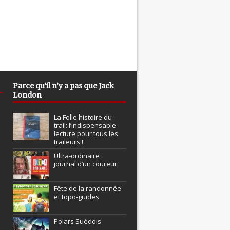
Parce qu’il n’y a pas que Jack
London
La Folle histoire du
trail: l’indispensable
lecture pour tous les
traileurs !
Ultra-ordinaire :
journal d’un coureur
Fête de la randonnée
et topo-guides
Polars Suédois