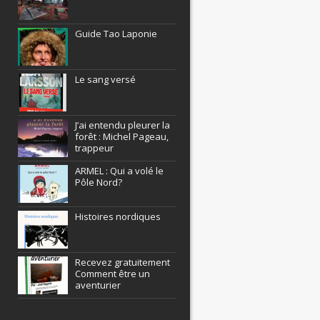
Guide Tao Laponie
Le sang versé
J’ai entendu pleurer la
forêt : Michel Pageau,
trappeur
ARMEL : Qui a volé le
Pôle Nord?
Histoires nordiques
Recevez gratuitement
Comment être un
aventurier