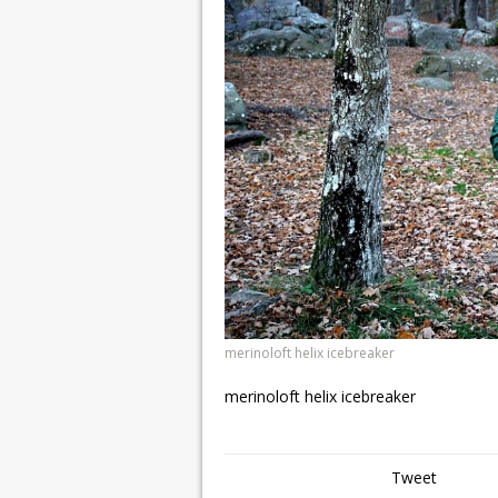
merinoloft helix icebreaker
merinoloft helix icebreaker
Tweet