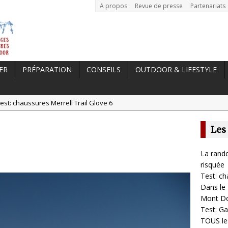
A propos
Revue de presse
Partenariats
ER
PRÉPARATION
CONSEILS
OUTDOOR & LIFESTYLE
est: chaussures Merrell Trail Glove 6
tal //
Dans le Massif Central en hiver, direction Mont Dore
Les
t: Garmin Epix 2, la meilleure montre pour TOUS les sportifs
st chaussures de running Altra Rivera 2
La rando
a randonnée, une pratique qui peut s’avérer risquée
risquée
Test: ch
Dans le 
Mont D
Test: Ga
TOUS les