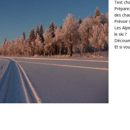
Test cha
Prépare
des cha
Prévoir
Les Alpe
le ski ?
Découvr
Et si vo