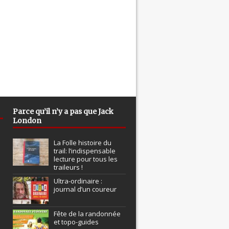
Parce qu’il n’y a pas que Jack
London
La Folle histoire du
trail: l’indispensable
lecture pour tous les
traileurs !
Ultra-ordinaire :
journal d’un coureur
Fête de la randonnée
et topo-guides