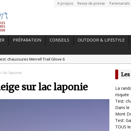
A propos
Revue de presse
Partenariats
ER
PRÉPARATION
CONSEILS
OUTDOOR & LIFESTYLE
est: chaussures Merrell Trail Glove 6
tal //
Dans le Massif Central en hiver, direction Mont Dore
r lac laponie
Les
t: Garmin Epix 2, la meilleure montre pour TOUS les sportifs
eige sur lac laponie
st chaussures de running Altra Rivera 2
La rando
a randonnée, une pratique qui peut s’avérer risquée
risquée
Test: ch
Dans le 
Mont D
Test: Ga
TOUS les