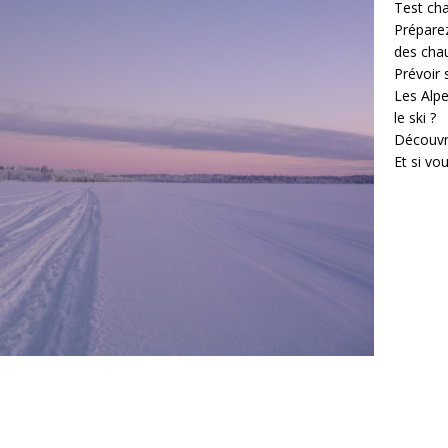
Test cha
Prépare
des cha
Prévoir
Les Alpe
le ski ?
Découvr
Et si vo