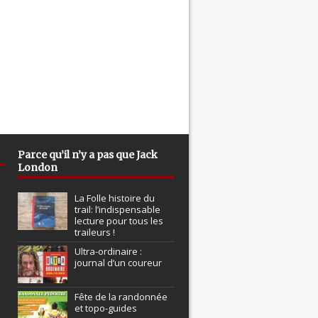
Parce qu’il n’y a pas que Jack
London
La Folle histoire du
trail: l’indispensable
lecture pour tous les
traileurs !
Ultra-ordinaire :
journal d’un coureur
Fête de la randonnée
et topo-guides