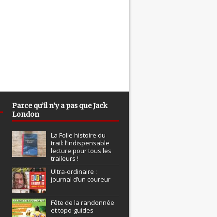
Parce qu’il n’y a pas que Jack
London
La Folle histoire du
trail: l’indispensable
lecture pour tous les
traileurs !
Ultra-ordinaire :
journal d’un coureur
Fête de la randonnée
et topo-guides