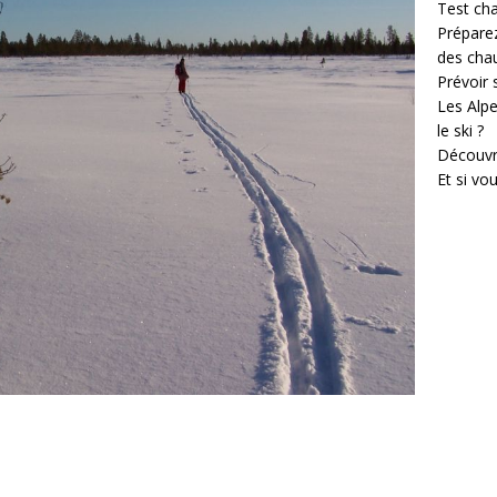
Test cha
Prépare
des cha
Prévoir
Les Alpe
le ski ?
Découvr
Et si vo