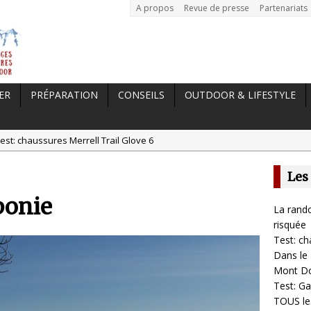
A propos
Revue de presse
Partenariats
ER
PRÉPARATION
CONSEILS
OUTDOOR & LIFESTYLE
est: chaussures Merrell Trail Glove 6
tal //
Dans le Massif Central en hiver, direction Mont Dore
Les
t: Garmin Epix 2, la meilleure montre pour TOUS les sportifs
ponie
st chaussures de running Altra Rivera 2
La rando
a randonnée, une pratique qui peut s’avérer risquée
risquée
Test: ch
Dans le 
Mont D
Test: Ga
TOUS les