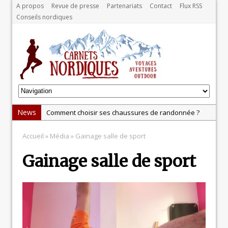
A propos
Revue de presse
Partenariats
Contact
Flux RSS
Conseils nordiques
News
Comment choisir ses chaussures de randonnée ?
Test : la gamme Odlo POW Blackcomb
Accueil
» Média » Gainage salle de sport
Explorez la Norvège en hiver : au cœur du Grand
Gainage salle de sport
Nord
Test: balance Tanita BC-401
Vos photos de voyage transformées en calendrier