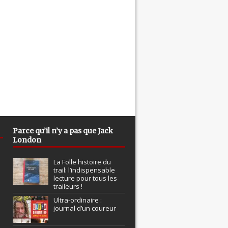
Parce qu’il n’y a pas que Jack
London
La Folle histoire du
trail: l’indispensable
lecture pour tous les
traileurs !
Ultra-ordinaire :
journal d’un coureur