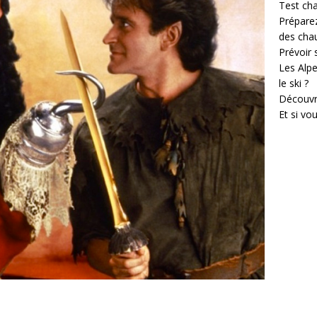
Test cha
Prépare
des cha
Prévoir
Les Alpe
le ski ?
Découvr
Et si vo