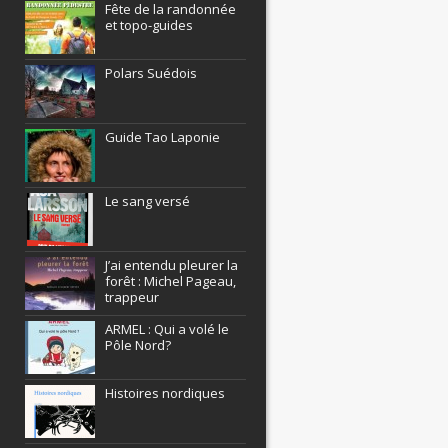
Fête de la randonnée
et topo-guides
Polars Suédois
Guide Tao Laponie
Le sang versé
J’ai entendu pleurer la
forêt : Michel Pageau,
trappeur
ARMEL : Qui a volé le
Pôle Nord?
Histoires nordiques