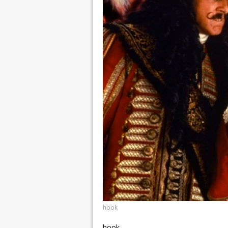
hook
hook