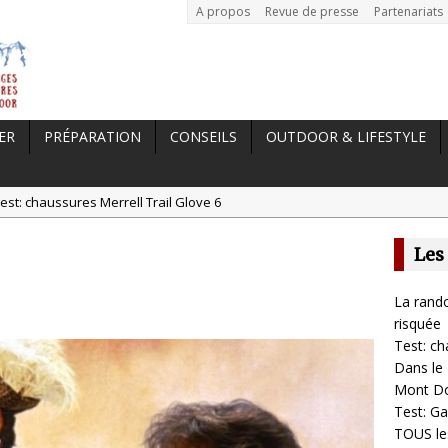
A propos
Revue de presse
Partenariats
ER
PRÉPARATION
CONSEILS
OUTDOOR & LIFESTYLE
est: chaussures Merrell Trail Glove 6
tal //
Dans le Massif Central en hiver, direction Mont Dore
Les
t: Garmin Epix 2, la meilleure montre pour TOUS les sportifs
st chaussures de running Altra Rivera 2
La rando
a randonnée, une pratique qui peut s’avérer risquée
risquée
Test: ch
Dans le 
Mont D
Test: Ga
TOUS les