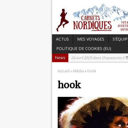
ACTUS
MES VOYAGES
S’ÉQUIP
POLITIQUE DE COOKIES (EU)
News
24 avril 2023 dans Chaussures //
T
17 avril 2023 dans Carnets du Can
Accueil
» Média » hook
15 avril 2023 dans Hightech //
Tes
hook
3 avril 2023 dans Chaussures //
Te
21 septembre 2023 dans Actu //
L