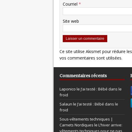
Courriel
*
Site web
Ce site utilise Akismet pour réduire le
vos commentaires sont utilisées
.
Commentaires récents
Laponico le
J’ai testé : Bébé dans le
froid
Salaun le
J’ai testé : Bébé dans le
froid
Sous-vêtements techniques |
Carnets Nordiques le
L’hiver arrive:
vêtements techniques pour ne pas