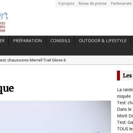
A propos
Revue de presse
Partenariats
ER
PRÉPARATION
CONSEILS
OUTDOOR & LIFESTYLE
est: chaussures Merrell Trail Glove 6
tal //
Dans le Massif Central en hiver, direction Mont Dore
Les
t: Garmin Epix 2, la meilleure montre pour TOUS les sportifs
que
st chaussures de running Altra Rivera 2
La rando
a randonnée, une pratique qui peut s’avérer risquée
risquée
Test: ch
Dans le 
Mont D
Test: Ga
TOUS les