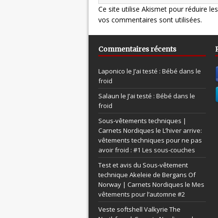
Ce site utilise Akismet pour réduire le
vos commentaires sont utilisées
.
Commentaires récents
Laponico le
J’ai testé : Bébé dans le
froid
Salaun le
J’ai testé : Bébé dans le
froid
Sous-vêtements techniques |
Carnets Nordiques le
L’hiver arrive:
vêtements techniques pour ne pas
avoir froid : #1 Les sous-couches
Test et avis du Sous-vêtement
technique Akeleie de Bergans Of
Norway | Carnets Nordiques le
Mes
vêtements pour l’automne #2
Veste softshell Valkyrie The