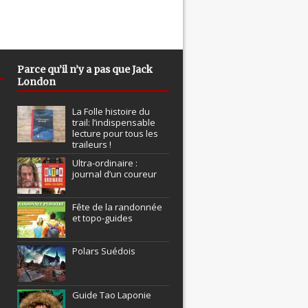
Parce qu’il n’y a pas que Jack
London
La Folle histoire du
trail: l’indispensable
lecture pour tous les
traileurs !
Ultra-ordinaire :
journal d’un coureur
Fête de la randonnée
et topo-guides
Polars Suédois
Guide Tao Laponie