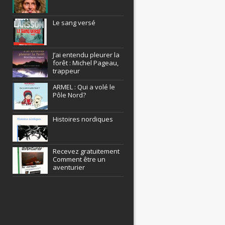
Le sang versé
J’ai entendu pleurer la
forêt : Michel Pageau,
trappeur
ARMEL : Qui a volé le
Pôle Nord?
Histoires nordiques
Recevez gratuitement
Comment être un
aventurier