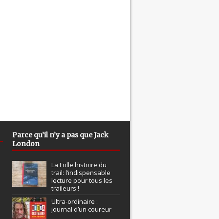
Parce qu’il n’y a pas que Jack
London
La Folle histoire du
trail: l’indispensable
lecture pour tous les
traileurs !
Ultra-ordinaire :
journal d’un coureur