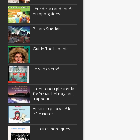
Fête de la randonnée
et topo-guides
Polars Suédois
Guide Tao Laponie
Le sang versé
J’ai entendu pleurer la
forêt : Michel Pageau,
trappeur
ARMEL : Qui a volé le
Pôle Nord?
Histoires nordiques