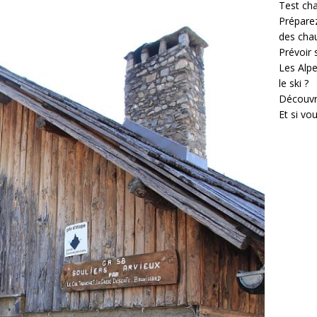
Test cha
Prépare
des cha
Prévoir
Les Alpe
le ski ?
Découvr
Et si vo