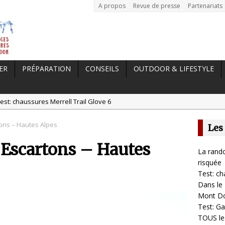
A propos
Revue de presse
Partenariats
ER
PRÉPARATION
CONSEILS
OUTDOOR & LIFESTYLE
est: chaussures Merrell Trail Glove 6
tal //
Dans le Massif Central en hiver, direction Mont Dore
ons – Hautes Alpes
Les
t: Garmin Epix 2, la meilleure montre pour TOUS les sportifs
 Escartons – Hautes
st chaussures de running Altra Rivera 2
La rando
a randonnée, une pratique qui peut s’avérer risquée
risquée
Test: ch
Dans le 
Mont D
Test: Ga
TOUS les