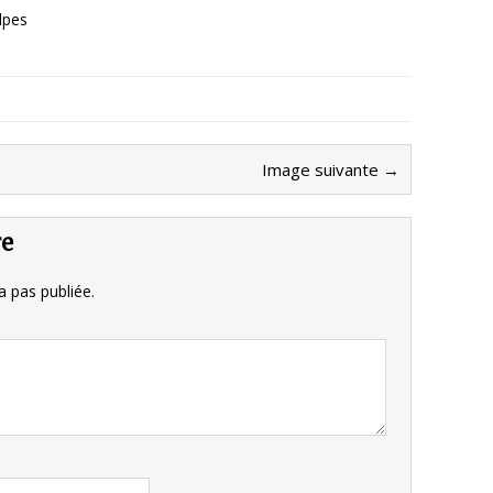
lpes
Image suivante →
re
 pas publiée.